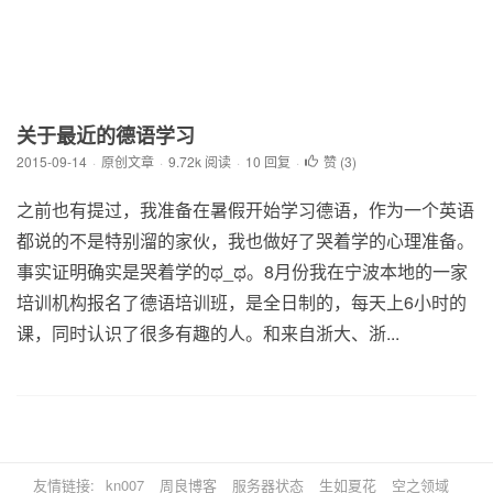
关于最近的德语学习
2015-09-14
·
原创文章
·
9.72k 阅读
·
10 回复
·
赞 (
3
)
之前也有提过，我准备在暑假开始学习德语，作为一个英语
都说的不是特别溜的家伙，我也做好了哭着学的心理准备。
事实证明确实是哭着学的ಥ_ಥ。8月份我在宁波本地的一家
培训机构报名了德语培训班，是全日制的，每天上6小时的
课，同时认识了很多有趣的人。和来自浙大、浙...
友情链接:
kn007
周良博客
服务器状态
生如夏花
空之领域