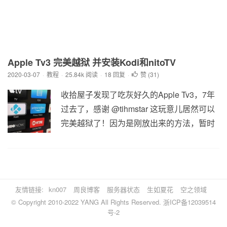
Apple Tv3 完美越狱 并安装Kodi和nitoTV
2020-03-07
·
教程
·
25.84k 阅读
·
18 回复
·
赞 (
31
)
收拾屋子发现了吃灰好久的Apple Tv3，7年
过去了，感谢 @tihmstar 这玩意儿居然可以
完美越狱了！因为是刚放出来的方法，暂时
只能安装 Apple Tv2 的app，Kodi 是14.2 版
本，很多插件都不能正常运行。实际使用了
下 1080p 的电影并不能流畅播放，其实还是
用 PlexConnect 串流靠谱。 但是毕竟只是为
友情链接:
kn007
周良博客
服务器状态
生如夏花
空之领域
了折腾，之后可能会有更多的玩法吧~ 越狱
© Copyright 2010-2022
YANG
All Rights Reserved.
浙ICP备12039514
步...
号-2