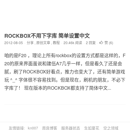
ROCKBOX不用下字库 简单设置中文
2012-08-05
·
分享
,
原创文章
,
教程
·
20.46k 阅读
·
2 回复
·
赞 (
6
)
咱的是F20 ，理论上所有rockbox的设置方式都是这样的，F
20的原来界面虽说和建伍A7几乎一样，但是看久了还是会
腻，刷了ROCKBOX好看点，推力也变大了，还有简单游戏
玩 ^_^ 字体很不容易找到。但是现在，刷机的朋友，不必下
字库了！ 现在版本的ROCKBOX都支持了简体中文...
友情链接:
kn007
周良博客
服务器状态
生如夏花
空之领域