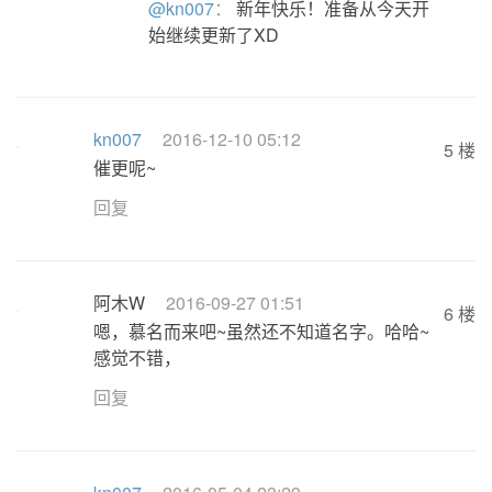
@kn007
：
新年快乐！准备从今天开
始继续更新了XD
kn007
2016-12-10 05:12
5 楼
催更呢~
回复
阿木W
2016-09-27 01:51
6 楼
嗯，慕名而来吧~虽然还不知道名字。哈哈~
感觉不错，
回复